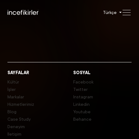
Türkçe
SAYFALAR
SOSYAL
Kültür
Facebook
İşler
Twitter
Markalar
Instagram
Hizmetlerimiz
Linkedin
Blog
Youtube
Case Study
Behance
Deneyim
İletişim