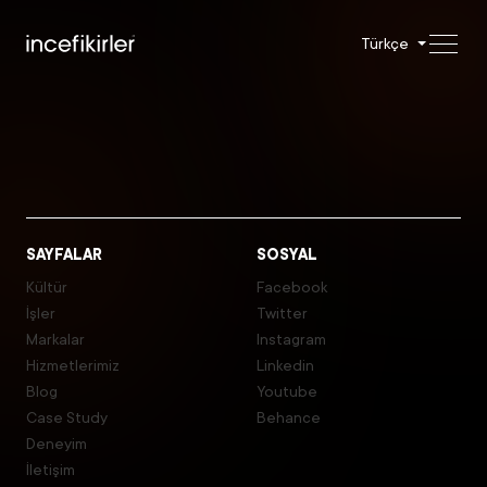
Türkçe
SAYFALAR
SOSYAL
Kültür
Facebook
İşler
Twitter
Markalar
Instagram
Hizmetlerimiz
Linkedin
Blog
Youtube
Case Study
Behance
Deneyim
İletişim