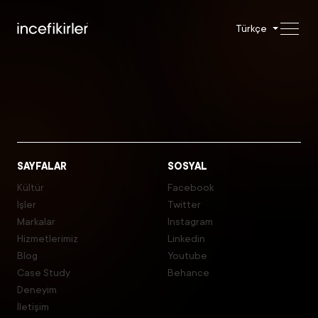
Türkçe
SAYFALAR
SOSYAL
Kültür
Facebook
İşler
Twitter
Markalar
Instagram
Hizmetlerimiz
Linkedin
Blog
Youtube
Case Study
Behance
Deneyim
İletişim