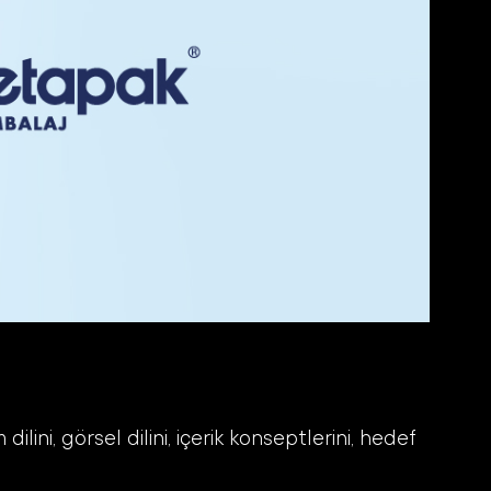
lini, görsel dilini, içerik konseptlerini, hedef