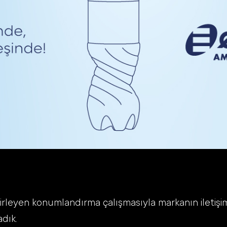
irleyen konumlandırma çalışmasıyla markanın iletişim di
adık.